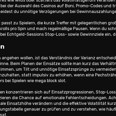
ures wie wilds oder scatters das Volatilitätsgefühl verände
 bei der Auswahl des Casinos auf Boni, Promo-Codes und t
rmeidest du unnötige Verzögerungen bei Gewinnauszahlung
 passt zu Spielern, die kurze Treffer mit gelegentlichen g
krolls pro Spin und mach regelmäßige Pausen. Wenn du schnel
i Echtgeld-Sessions Stop-Loss- sowie Gewinnziele ein, dam
en
ch angehen wollen, ist das Verständnis der Varianz entscheid
e Gewinne. Beim Planen der Einsätze sollte man kurz das Verh
men, um Tilt und unnötige Einsatzsprünge zu vermeiden. In
nzuhalten, statt impulsiv zu erhöhen, wenn eine Pechsträhne 
s bei Spielen wie mega block slot.
zen konzentrieren sich auf Einsatzprogressionen, Stop-Los
zieren die Chance auf emotionale Fehlentscheidungen. Ach
le Einsatzhöhe verändern und die effektive Volatilität kur
hlungstabelle genauer zu prüfen und zu verstehen, wie häu
mat.