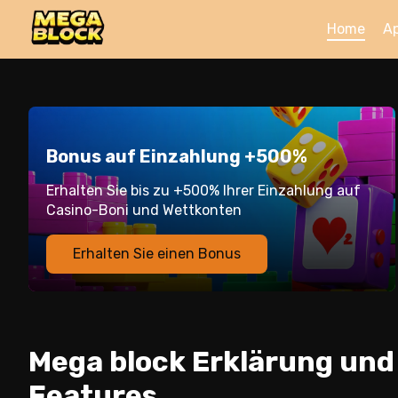
Home
A
Bonus auf Einzahlung +500%
Erhalten Sie bis zu +500% Ihrer Einzahlung auf
Casino-Boni und Wettkonten
Erhalten Sie einen Bonus
Mega block Erklärung und 
Features