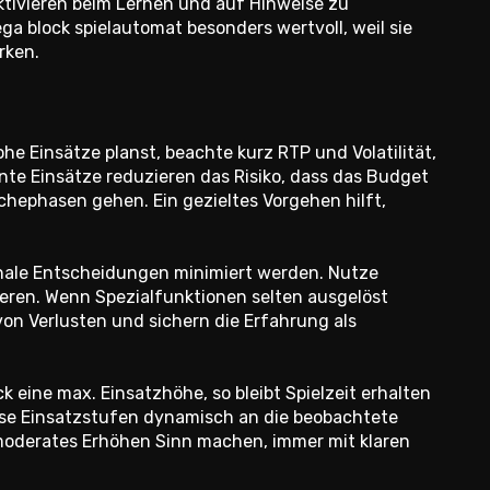
aktivieren beim Lernen und auf Hinweise zu
block spielautomat besonders wertvoll, weil sie
rken.
e Einsätze planst, beachte kurz RTP und Volatilität,
e Einsätze reduzieren das Risiko, dass das Budget
hephasen gehen. Ein gezieltes Vorgehen hilft,
onale Entscheidungen minimiert werden. Nutze
ren. Wenn Spezialfunktionen selten ausgelöst
on Verlusten und sichern die Erfahrung als
k eine max. Einsatzhöhe, so bleibt Spielzeit erhalten
sse Einsatzstufen dynamisch an die beobachtete
 moderates Erhöhen Sinn machen, immer mit klaren