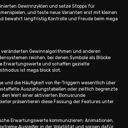
efinierten Gewinnzyklen und setze Stopps für
menspielen, und teste neue Varianten erst mit kleinen
nd bewahrt langfristig Kontrolle und Freude beim mega
mit veränderten Gewinnalgorithmen und anderen
densystemen reichen, bei denen Symbole als Blöcke
 Erwartungswerte und schaffen gezielte
stmodus ist mega block slot.
 und die Häufigkeit von Re-Triggern wesentlich über
staffelte Auszahlungstabellen oder zeitlich begrenzte
, den Wert einer aktivierten Bonusrunde
ieter präsentieren diese Fassung der Features unter
gische Erwartungswerte kommunizieren; Animationen,
reme Ausreißer in der Volatilität und sorgen dafür,