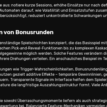
tine aus: notiere kurze Sessions, erhöhe Einsätze nur nach d
 Automaten darauf, wie Volatilität und Einsatzstufen zusam
e berücksichtigt, reduziert unkontrollierte Schwankungen u
n von Bonusrunden
nständige Spielschichten konzipiert, die das Basisspiel 
fachen Pick‑and‑Reveal-Funktionen bis zu komplexen Kaska
egewinne möglich werden. Solche Features verändern die
ere Drehungen verteilen. Ein anschauliches Beispiel im Te
ungen wie Trigger-Wahrscheinlichkeiten, Bonusrundenlänge
tzen gezielt additive Effekte – temporäre Gewinnlinien, ge
uern. Transparente Signale im Interface helfen dem Spieler
ure die langfristige Auszahlungsstruktur formt. Viele Anb
 sie sowohl Überraschungsmomente liefern als auch strate
wertung bei. Balancierte Feature-Mechaniken vermeiden ext