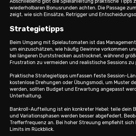
Abschließend gibt die Spielanleitung praktische Tipps
wiederholbaren Bonusrunden achten. Die Passage zum 
zeigt, wie sich Einsätze, Retrigger und Entscheidungso
Strategietipps
Beim Umgang mit Spielautomaten ist das Management der
um einzuschätzen, wie häufig Gewinne vorkommen und w
bei längeren Durststrecken austrocknet, während größ
Frustration zu vermeiden und realistische Sessions zu 
Praktische Strategietipps umfassen feste Session-Lä
kostenlose Drehungen oder Übungsmodi, um Muster der
werden, sollten Budget und Erwartung angepasst werde
Unterhaltung.
Bankroll-Aufteilung ist ein konkreter Hebel: teile dein
und Variationsphasen werden besser abgefedert. Beoba
Trefferfrequenz an. Bei hoher Streuung empfiehlt sich
Limits im Rückblick.