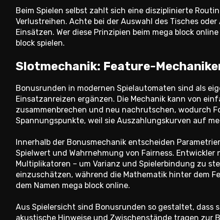
Beim Spielen selbst zahlt sich eine disziplinierte Rou
Verlustreihen. Achte bei der Auswahl des Tisches oder
Einsätzen. Wer diese Prinzipien beim mega block onlin
block spielen.
Slotmechanik: Feature-Mechanike
Bonusrunden in modernen Spielautomaten sind als eige
Einsatzanreizen ergänzen. Die Mechanik kann von ein
zusammenbrechen und neu nachrutschen, wodurch Folg
Spannungspunkte, weil sie Auszahlungskurven auf mehr
Innerhalb der Bonusmechanik entscheiden Parametrier
Spielwert und Wahrnehmung von Fairness. Entwickler nu
Multiplikatoren – um Varianz und Spielerbindung zu ste
einzuschätzen, während die Mathematik hinter dem Feat
dem Namen mega block online.
Aus Spielersicht sind Bonusrunden so gestaltet, dass
akustische Hinweise und Zwischenstände tragen zur Be