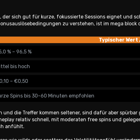
 der sich gut für kurze, fokussierte Sessions eignet und sc
d Bonusauslösebedingungen zu verstehen, ist im mega block
Typischer Wert 
5,0 % – 96,5 %
ittel bis hoch
0,10 – €0,50
urze Spins bis 30–60 Minuten empfohlen
und die Treffer kommen seltener, sind dafür aber spürbar 
eplay relativ schnell, mit moderaten free spins und gelegen
ch anfühlt.