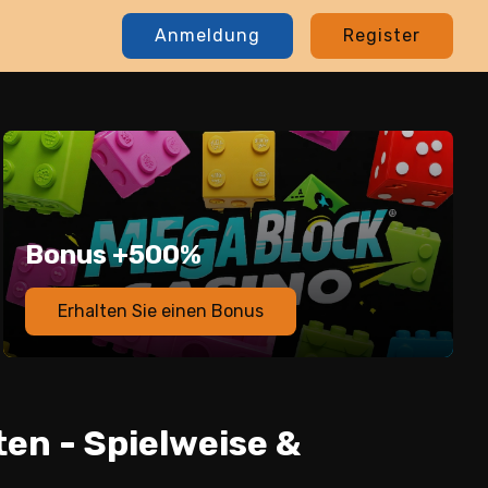
Anmeldung
Register
Bonus +500%
Erhalten Sie einen Bonus
en - Spielweise &